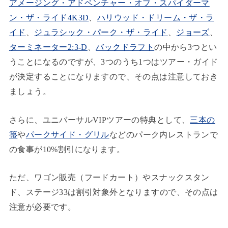
アメージング・アドベンチャー・オブ・スパイダーマ
ン・ザ・ライド4K3D
、
ハリウッド・ドリーム・ザ・ラ
イド
、
ジュラシック・パーク・ザ・ライド
、
ジョーズ
、
ターミネーター2:3-D
、
バックドラフト
の中から3つとい
うことになるのですが、3つのうち1つはツアー・ガイド
が決定することになりますので、その点は注意しておき
ましょう。
さらに、ユニバーサルVIPツアーの特典として、
三本の
箒
や
パークサイド・グリル
などのパーク内レストランで
の食事が10%割引になります。
ただ、ワゴン販売（フードカート）やスナックスタン
ド、ステージ33は割引対象外となりますので、その点は
注意が必要です。