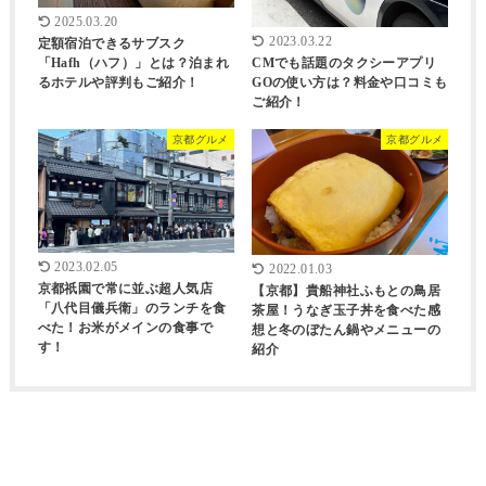
2025.03.20
2023.03.22
定額宿泊できるサブスク
CMでも話題のタクシーアプリ
「Hafh（ハフ）」とは？泊まれ
GOの使い方は？料金や口コミも
るホテルや評判もご紹介！
ご紹介！
京都グルメ
京都グルメ
2023.02.05
2022.01.03
京都祇園で常に並ぶ超人気店
【京都】貴船神社ふもとの鳥居
「八代目儀兵衛」のランチを食
茶屋！うなぎ玉子丼を食べた感
べた！お米がメインの食事で
想と冬のぼたん鍋やメニューの
す！
紹介