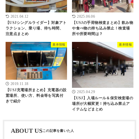
2021.04.12
2025.06.06
【USJシングルライダー】対象アト
【USJの手荷物検査まとめ】飲み物
ラクション、乗り場、待ち時間、
や食べ物の持ち込み禁止！検査場
注意点まとめ
所や所要時間は？
基本情報
基本情報
2019.11.18
【USJ充電場所まとめ】充電器の設
2025.04.29
置場所、使い方、料金等を写真付
【USJ】入場ルール＆保安検査場の
きで紹介
場所が大幅変更！持ち込み禁止ア
イテムなどまとめ
ABOUT US