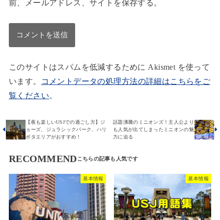
前、メールアドレス、サイトを保存する。
このサイトはスパムを低減するために Akismet を使って
います。
コメントデータの処理方法の詳細はこちらをご
覧ください
。
【夜も楽しいUSJでの過ごし方】ジ
話題沸騰のミニオンズ！主人公より
ョーズ、ジュラシックパーク、ハリ
も人気が出てしまったミニオンの魅
ポタエリアがおすすめ！
力に迫る
RECOMMEND
基本情報
基本情報