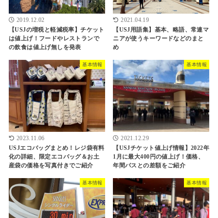
2019.12.02
2021.04.19
【USJの増税と軽減税率】チケット
【USJ用語集】基本、略語、常連マ
は値上げ！フードやレストランで
ニアが使うキーワードなどのまと
の飲食は値上げ無しを発表
め
基本情報
基本情報
2023.11.06
2021.12.29
USJエコバッグまとめ！レジ袋有料
【USJチケット値上げ情報】2022年
化の詳細、限定エコバッグ＆お土
1月に最大400円の値上げ！価格、
産袋の価格を写真付きでご紹介
年間パスとの差額をご紹介
基本情報
基本情報