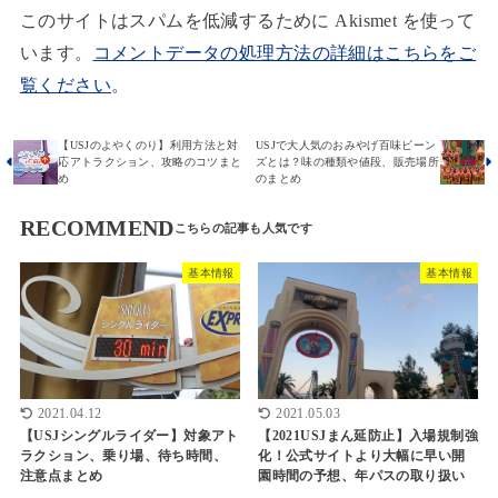
このサイトはスパムを低減するために Akismet を使って
います。
コメントデータの処理方法の詳細はこちらをご
覧ください
。
【USJのよやくのり】利用方法と対
USJで大人気のおみやげ百味ビーン
応アトラクション、攻略のコツまと
ズとは？味の種類や値段、販売場所
め
のまとめ
RECOMMEND
基本情報
基本情報
2021.04.12
2021.05.03
【USJシングルライダー】対象アト
【2021USJまん延防止】入場規制強
ラクション、乗り場、待ち時間、
化！公式サイトより大幅に早い開
注意点まとめ
園時間の予想、年パスの取り扱い