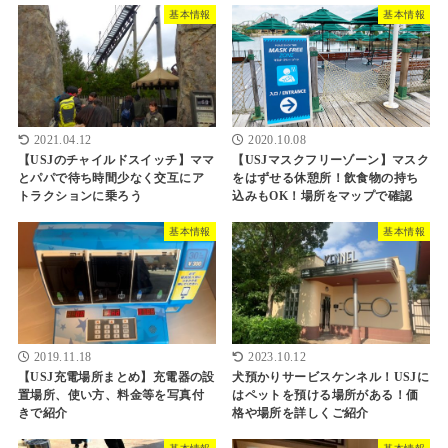
基本情報
基本情報
2021.04.12
2020.10.08
【USJのチャイルドスイッチ】ママ
【USJマスクフリーゾーン】マスク
とパパで待ち時間少なく交互にア
をはずせる休憩所！飲食物の持ち
トラクションに乗ろう
込みもOK！場所をマップで確認
基本情報
基本情報
2019.11.18
2023.10.12
【USJ充電場所まとめ】充電器の設
犬預かりサービスケンネル！USJに
置場所、使い方、料金等を写真付
はペットを預ける場所がある！価
きで紹介
格や場所を詳しくご紹介