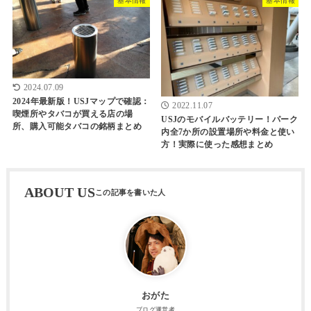
基本情報
基本情報
2024.07.09
2024年最新版！USJマップで確認：
2022.11.07
喫煙所やタバコが買える店の場
USJのモバイルバッテリー！パーク
所、購入可能タバコの銘柄まとめ
内全7か所の設置場所や料金と使い
方！実際に使った感想まとめ
ABOUT US
おがた
ブログ運営者