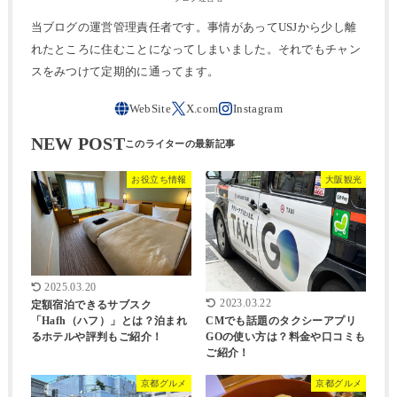
当ブログの運営管理責任者です。事情があってUSJから少し離
れたところに住むことになってしまいました。それでもチャン
スをみつけて定期的に通ってます。
NEW POST
お役立ち情報
大阪観光
2025.03.20
2023.03.22
定額宿泊できるサブスク
CMでも話題のタクシーアプリ
「Hafh（ハフ）」とは？泊まれ
GOの使い方は？料金や口コミも
るホテルや評判もご紹介！
ご紹介！
京都グルメ
京都グルメ