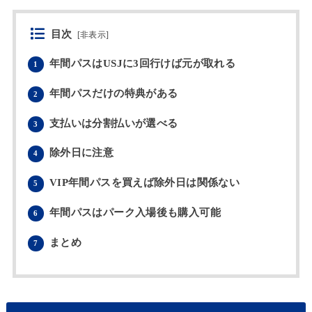
目次
[
非表示
]
年間パスはUSJに3回行けば元が取れる
1
年間パスだけの特典がある
2
支払いは分割払いが選べる
3
除外日に注意
4
VIP年間パスを買えば除外日は関係ない
5
年間パスはパーク入場後も購入可能
6
まとめ
7