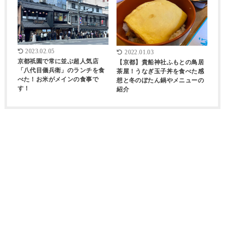
2023.02.05
2022.01.03
京都祇園で常に並ぶ超人気店
【京都】貴船神社ふもとの鳥居
「八代目儀兵衛」のランチを食
茶屋！うなぎ玉子丼を食べた感
べた！お米がメインの食事で
想と冬のぼたん鍋やメニューの
す！
紹介