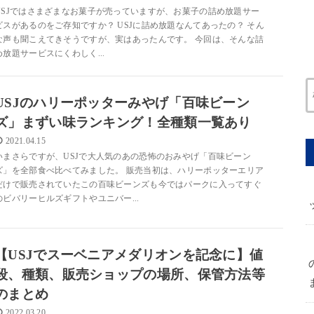
USJではさまざまなお菓子が売っていますが、お菓子の詰め放題サー
ビスがあるのをご存知ですか？ USJに詰め放題なんてあったの？ そん
な声も聞こえてきそうですが、実はあったんです。 今回は、そんな詰
め放題サービスにくわしく...
USJのハリーポッターみやげ「百味ビーン
ズ」まずい味ランキング！全種類一覧あり
2021.04.15
いまさらですが、USJで大人気のあの恐怖のおみやげ「百味ビーン
ズ」を全部食べ比べてみました。 販売当初は、ハリーポッターエリア
だけで販売されていたこの百味ビーンズも今ではパークに入ってすぐ
のビバリーヒルズギフトやユニバー...
【USJでスーベニアメダリオンを記念に】値
段、種類、販売ショップの場所、保管方法等
のまとめ
2022.03.20