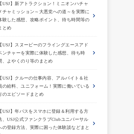
【USJ】新アトラクション！ミニオンハチャ
メチャミッション～大悪党への道～を実際に
体験した感想、攻略ポイント、待ち時間等の
まとめ
【USJ】スヌーピーのフライングエースアド
ベンチャーを実際に体験した感想、待ち時
間、よやくのり等のまとめ
【USJ】クルーの仕事内容、アルバイト＆社
員の給料、ユニフォーム！実際に働いている
方のエピソードまとめ
【USJ】年パスをスマホに登録＆利用する方
法、USJ公式ファンクラブClubユニバーサル
への登録方法、実際に困った体験談などまと