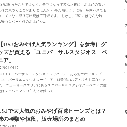
USJに限ったことではなく、夢中になって遊んだ後に、お土産の買い
忘れに気づくことがありませんか？ 再入場しようにも、年間パスでも
持っていない限り再出費は不可避です。 しかし、USJにはそんな時に
も安心なパーク外のお土産シ...
【USJおみやげ人気ランキング】を参考にグ
ッズが買える「ユニバーサルスタジオスーベ
ニア」
2021.04.17
USJ（ユニバーサル・スタジオ・ジャパン）にあるお土産ショップ
「ユニバーサルスタジオスーベニア」は普通のお店とは少し異なりま
す。 ニューヨークエリアにあるユニバーサルスタジオスーベニアの建
物はスーパーマンの主人公が働いて...
USJで大人気のおみやげ百味ビーンズとは？
味の種類や値段、販売場所のまとめ
2019.09.18