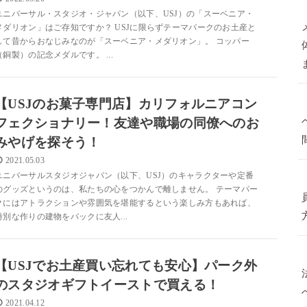
ユニバーサル・スタジオ・ジャパン（以下、USJ）の「スーベニア・
メダリオン」はご存知ですか？ USJに限らずテーマパークのお土産と
して昔からおなじみなのが「スーベニア・メダリオン」。 コッパー
（銅製）の記念メダルです。 ...
【USJのお菓子専門店】カリフォルニアコン
フェクショナリー！友達や職場の同僚へのお
みやげを探そう！
2021.05.03
ユニバーサルスタジオジャパン（以下、USJ）のキャラクターや定番
のグッズというのは、私たちの心をつかんで離しません。 テーマパー
クにはアトラクションや雰囲気を堪能するという楽しみ方もあれば、
特別な作りの建物をバックに友人...
【USJでお土産買い忘れても安心】パーク外
のスタジオギフトイーストで買える！
2021.04.12