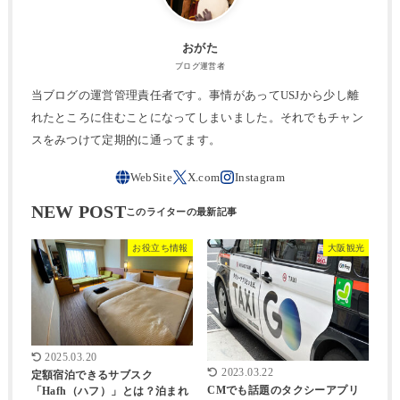
おがた
ブログ運営者
当ブログの運営管理責任者です。事情があってUSJから少し離
れたところに住むことになってしまいました。それでもチャン
スをみつけて定期的に通ってます。
NEW POST
お役立ち情報
大阪観光
2025.03.20
2023.03.22
定額宿泊できるサブスク
CMでも話題のタクシーアプリ
「Hafh（ハフ）」とは？泊まれ