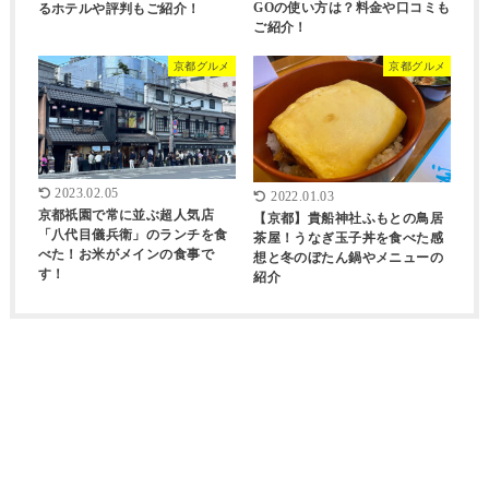
GOの使い方は？料金や口コミも
るホテルや評判もご紹介！
ご紹介！
京都グルメ
京都グルメ
2023.02.05
2022.01.03
京都祇園で常に並ぶ超人気店
【京都】貴船神社ふもとの鳥居
「八代目儀兵衛」のランチを食
茶屋！うなぎ玉子丼を食べた感
べた！お米がメインの食事で
想と冬のぼたん鍋やメニューの
す！
紹介