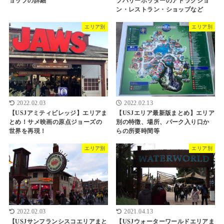
ョップの詳細
ブハリーポッターのアトラクショ
ン・レストラン・ショップなど
エリア別
エリア別
2022.02.03
2022.02.13
【USJアミティビレッジ】エリアま
【USJエリア最新版まとめ】エリア
とめ！サメ映画の原点ジョーズの
別の特徴、場所、パーク入り口か
世界を再現！
らの所要時間等
エリア別
エリア別
2022.02.03
2021.04.13
【USJサンフランシスコエリアまと
【USJウォーターワールドエリアま