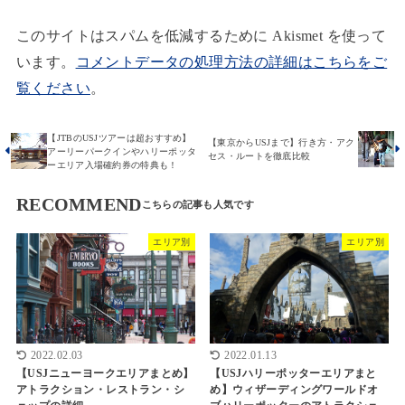
このサイトはスパムを低減するために Akismet を使って
います。
コメントデータの処理方法の詳細はこちらをご
覧ください
。
【JTBのUSJツアーは超おすすめ】
【東京からUSJまで】行き方・アク
アーリーパークインやハリーポッタ
セス・ルートを徹底比較
ーエリア入場確約券の特典も！
RECOMMEND
エリア別
エリア別
2022.02.03
2022.01.13
【USJニューヨークエリアまとめ】
【USJハリーポッターエリアまと
アトラクション・レストラン・シ
め】ウィザーディングワールドオ