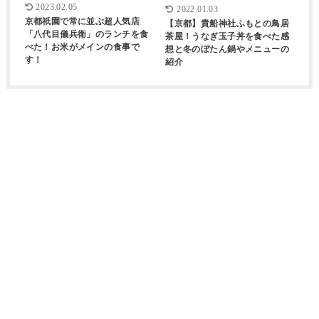
2023.02.05
2022.01.03
京都祇園で常に並ぶ超人気店
【京都】貴船神社ふもとの鳥居
「八代目儀兵衛」のランチを食
茶屋！うなぎ玉子丼を食べた感
べた！お米がメインの食事で
想と冬のぼたん鍋やメニューの
す！
紹介