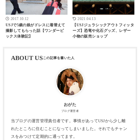
2017.10.12
2021.04.13
USJで5歳の娘がドレスに着替えて
【USJジュラシックアウトフィッタ
撮影してもらった話【ワンダーピ
ーズ】恐竜や化石グッズ、レザー
ックス体験記】
小物の販売ショップ
ABOUT US
おがた
ブログ運営者
当ブログの運営管理責任者です。事情があってUSJから少し離
れたところに住むことになってしまいました。それでもチャン
スをみつけて定期的に通ってます。