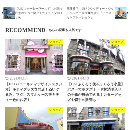
【USJウォーターワールド】水濡れ
開催終了！USJでウッディー・ウッ
注意のショー型アトラクションのま
ドペッカーが大暴れする「アニメ・
とめ
セレブレーション」
RECOMMEND
ショップ
ショップ
2021.04.13
2021.04.13
【USJハローキティデザインスタジ
【USJふくろう便＆ふくろう小屋】
オ】キティグッズ専門店！ぬいぐ
ポストでホグズミード村消印入り
るみ、マグ、スマホケース等キテ
の手紙が投函できる！レターグッ
ィ一色のお店！
ズや切手の販売も！
ショップ
ショップ