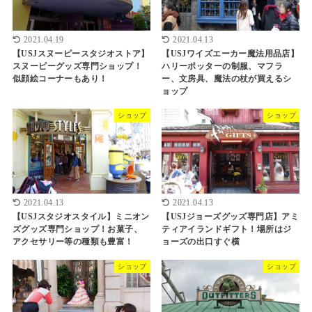
2021.04.19
2021.04.13
【USJスヌーピースタジオストア】
【USJワイズエーカー魔法用品店】
スヌーピーグッズ専門ショップ！
ハリーポッターの制服、マフラ
似顔絵コーナーもあり！
ー、文房具、魔法の杖が買えるシ
ョップ
ショップ
ショップ
2021.04.13
2021.04.13
【USJスタジオスタイル】ミニオン
【USJジョーズグッズ専門店】アミ
ズグッズ専門ショップ！お菓子、
ティアイランドギフト！場所はジ
アクセサリー等の種類も豊富！
ョーズの出口すぐ横
ショップ
ショップ