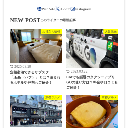
NEW POST
お役立ち情報
大阪観光
2025.03.20
2023.03.22
定額宿泊できるサブスク
CMでも話題のタクシーアプリ
「Hafh（ハフ）」とは？泊まれ
GOの使い方は？料金や口コミも
るホテルや評判もご紹介！
ご紹介！
京都グルメ
京都グルメ