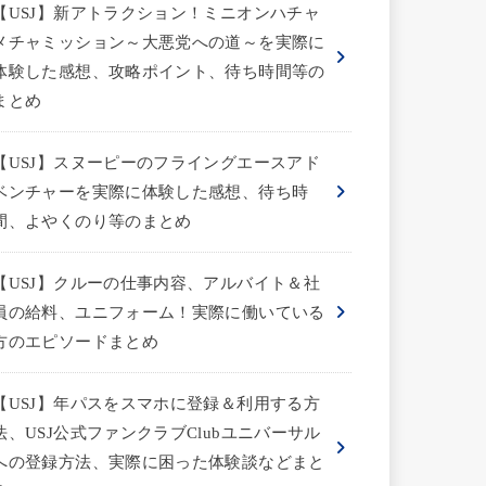
【USJ】新アトラクション！ミニオンハチャ
メチャミッション～大悪党への道～を実際に
体験した感想、攻略ポイント、待ち時間等の
まとめ
【USJ】スヌーピーのフライングエースアド
ベンチャーを実際に体験した感想、待ち時
間、よやくのり等のまとめ
【USJ】クルーの仕事内容、アルバイト＆社
員の給料、ユニフォーム！実際に働いている
方のエピソードまとめ
【USJ】年パスをスマホに登録＆利用する方
法、USJ公式ファンクラブClubユニバーサル
への登録方法、実際に困った体験談などまと