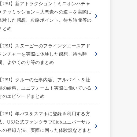
【USJ】新アトラクション！ミニオンハチャ
メチャミッション～大悪党への道～を実際に
体験した感想、攻略ポイント、待ち時間等の
まとめ
【USJ】スヌーピーのフライングエースアド
ベンチャーを実際に体験した感想、待ち時
間、よやくのり等のまとめ
【USJ】クルーの仕事内容、アルバイト＆社
員の給料、ユニフォーム！実際に働いている
方のエピソードまとめ
【USJ】年パスをスマホに登録＆利用する方
法、USJ公式ファンクラブClubユニバーサル
への登録方法、実際に困った体験談などまと