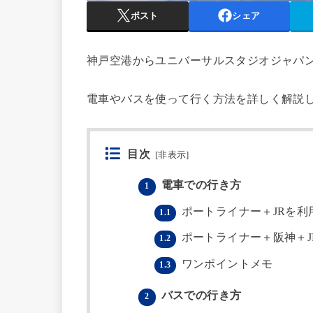
ポスト
シェア
神戸空港からユニバーサルスタジオジャパン
電車やバスを使って行く方法を詳しく解説
目次
[
非表示
]
電車での行き方
1
ポートライナー＋JRを利
1.1
ポートライナー＋阪神＋J
1.2
ワンポイントメモ
1.3
バスでの行き方
2