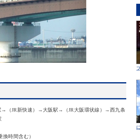
→（JR新快速）→大阪駅→（JR大阪環状線）→西九条
駅
（乗換時間含む）