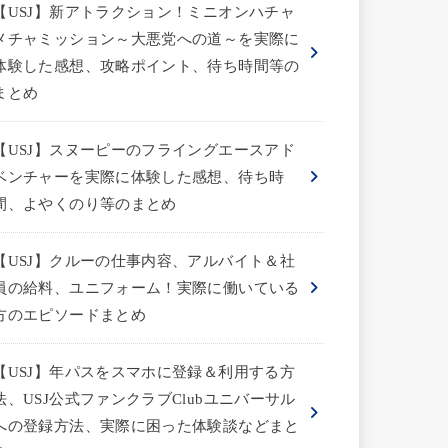
【USJ】新アトラクション！ミニオンハチャ
メチャミッション～大悪党への道～を実際に
体験した感想、攻略ポイント、待ち時間等の
まとめ
【USJ】スヌーピーのフライングエースアド
ベンチャーを実際に体験した感想、待ち時
間、よやくのり等のまとめ
【USJ】クルーの仕事内容、アルバイト＆社
員の給料、ユニフォーム！実際に働いている
方のエピソードまとめ
【USJ】年パスをスマホに登録＆利用する方
法、USJ公式ファンクラブClubユニバーサル
への登録方法、実際に困った体験談などまと