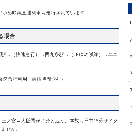
JRゆめ咲線直通列車も走行されています。
る場合
駅→（快速急行）→西九条駅→（JRゆめ咲線）→ユニ
分（快速急行利用、乗換時間含む）
三ノ宮→大阪間が21分と速く、本数も日中15分サイク
りません。