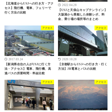
【北海道からUSJへの行き方・アク
2022.04.28
セス】飛行機、電車、フェリーで
【USJと天保山キャプテンライン】
行く方法の比較
大阪港から乗船した体験レポ、料
金、乗り場の場所等のまとめ
アクセス
アクセス
2017.03.24
2020.10.28
【新潟県在住の人がUSJに行く方
【京都駅からUSJへの行き方・行く
法・アクセス】電車、飛行機、高
方法】JR電車とバスの比較
速バスの所要時間・料金比較
アクセス
アクセス