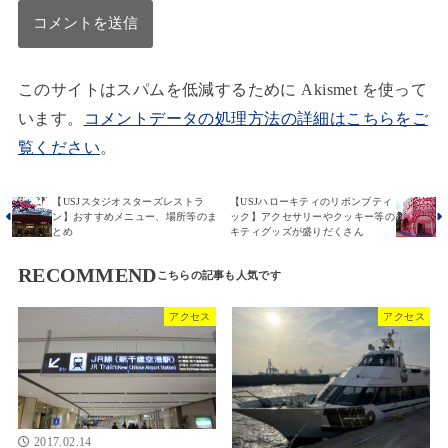
このサイトはスパムを低減するために Akismet を使って
います。
コメントデータの処理方法の詳細はこちらをご
覧ください
。
【USJスタジオスターズレストラ
【USJハローキティのリボンブティ
ン】おすすめメニュー、場所等のま
ック】アクセサリーやクッキー等の
とめ
キティグッズが盛りだくさん
RECOMMEND
アクセス
アクセス
2017.02.14