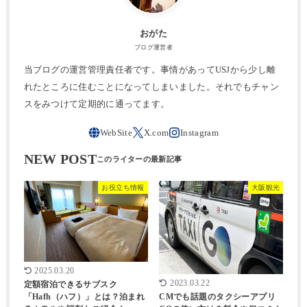
おがた
ブログ運営者
当ブログの運営管理責任者です。事情があってUSJから少し離
れたところに住むことになってしまいました。それでもチャン
スをみつけて定期的に通ってます。
NEW POST
お役立ち情報
大阪観光
2025.03.20
2023.03.22
定額宿泊できるサブスク
CMでも話題のタクシーアプリ
「Hafh（ハフ）」とは？泊まれ