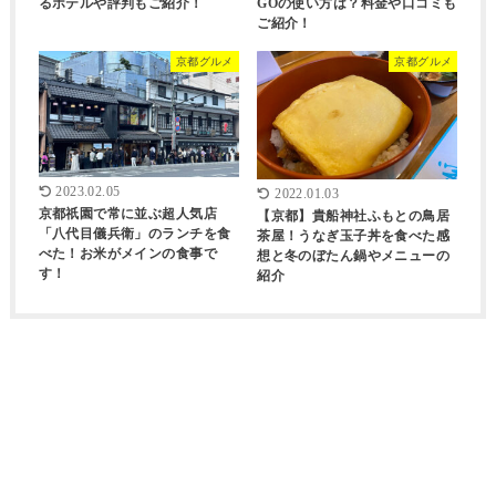
GOの使い方は？料金や口コミも
るホテルや評判もご紹介！
ご紹介！
京都グルメ
京都グルメ
2023.02.05
2022.01.03
京都祇園で常に並ぶ超人気店
【京都】貴船神社ふもとの鳥居
「八代目儀兵衛」のランチを食
茶屋！うなぎ玉子丼を食べた感
べた！お米がメインの食事で
想と冬のぼたん鍋やメニューの
す！
紹介