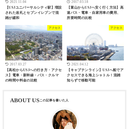
2021.11.04
2017.03.18
【USJユニバーサルシティ駅】増設
【富山からUSJへ安く行く方法】高
された改札とセブンイレブンで混
速バス・電車・自家用車の費用、
雑が緩和
所要時間の比較
アクセス
アクセス
2017.03.27
2021.04.12
【高松からUSJへの行き方・アクセ
【キャプテンライン】USJへ船でア
ス】電車・新幹線・バス・クルマ
クセスできる海上シャトル！混雑
の時間や料金の比較
知らずで移動可能
ABOUT US