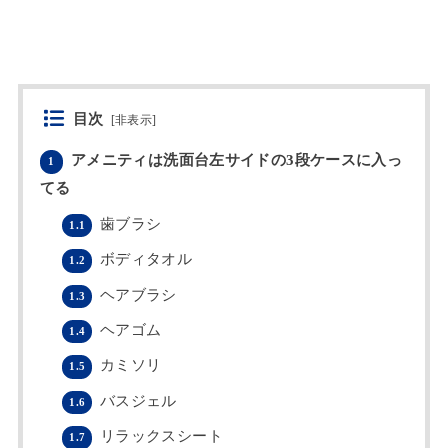
目次
[
非表示
]
アメニティは洗面台左サイドの3段ケースに入っ
1
てる
歯ブラシ
1.1
ボディタオル
1.2
ヘアブラシ
1.3
ヘアゴム
1.4
カミソリ
1.5
バスジェル
1.6
リラックスシート
1.7