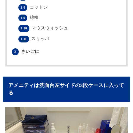
コットン
1.8
綿棒
1.9
マウスウォッシュ
1.10
スリッパ
1.11
さいごに
2
アメニティは洗面台左サイドの3段ケースに入って
る