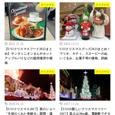
クリスマス
クリスマス
2022.11.23
2023.12.13
【USJクリスマスフード2022まと
USJクリスマスグッズ2023まとめ！
め】サンタミニオンまんやホット
マリオ、キティ、スヌーピーのぬ
アップルパイなどの販売場所や価
いぐるみ、お菓子等の価格、詳細
格
クリスマス
クリスマス
2018.01.15
2017.11.24
【USJクリスマス2017】夜のショー
【USJの新しいクリスマスツリー
「天使のくれた奇跡Ⅲ」期間・場
2017】高さは30m級、電飾数でギネ