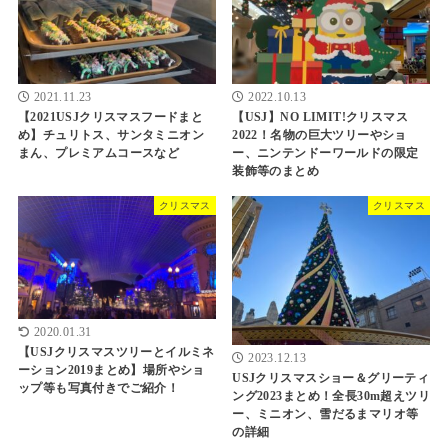
2021.11.23
2022.10.13
【2021USJクリスマスフードまと
【USJ】NO LIMIT!クリスマス
め】チュリトス、サンタミニオン
2022！名物の巨大ツリーやショ
まん、プレミアムコースなど
ー、ニンテンドーワールドの限定
装飾等のまとめ
クリスマス
クリスマス
2020.01.31
【USJクリスマスツリーとイルミネ
2023.12.13
ーション2019まとめ】場所やショ
USJクリスマスショー＆グリーティ
ップ等も写真付きでご紹介！
ング2023まとめ！全長30m超えツリ
ー、ミニオン、雪だるまマリオ等
の詳細