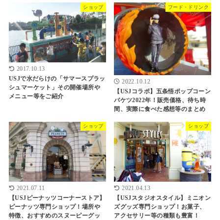
ショップ
フード・ドリンク
2017.10.13
USJで水だらけの「サマースプラッ
2022.10.12
シュマーケット」その開催場所や
【USJコラボ】五条悟ポップコーン
メニュー等をご紹介
バケツ2022年！販売価格、待ち時
間、実際に食べた感想等のまとめ
ショップ
ショップ
2021.07.11
2021.04.13
【USJピーナッツコーナーストア】
【USJスタジオスタイル】ミニオン
ピーナッツ専門ショップ！場所や
ズグッズ専門ショップ！お菓子、
特徴、おすすめのスヌーピーグッ
アクセサリー等の種類も豊富！