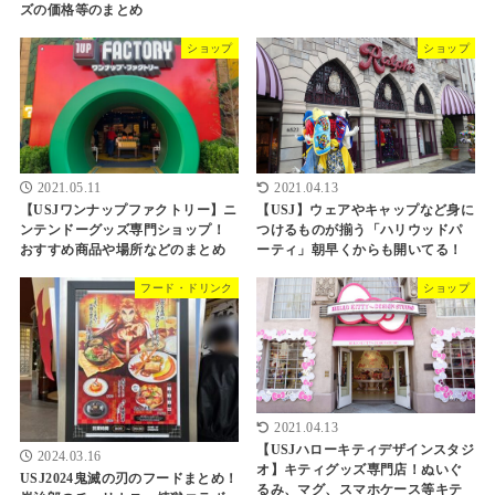
ズの価格等のまとめ
ショップ
ショップ
2021.05.11
2021.04.13
【USJワンナップファクトリー】ニ
【USJ】ウェアやキャップなど身に
ンテンドーグッズ専門ショップ！
つけるものが揃う「ハリウッドパ
おすすめ商品や場所などのまとめ
ーティ」朝早くからも開いてる！
フード・ドリンク
ショップ
2021.04.13
【USJハローキティデザインスタジ
2024.03.16
オ】キティグッズ専門店！ぬいぐ
USJ2024鬼滅の刃のフードまとめ！
るみ、マグ、スマホケース等キテ