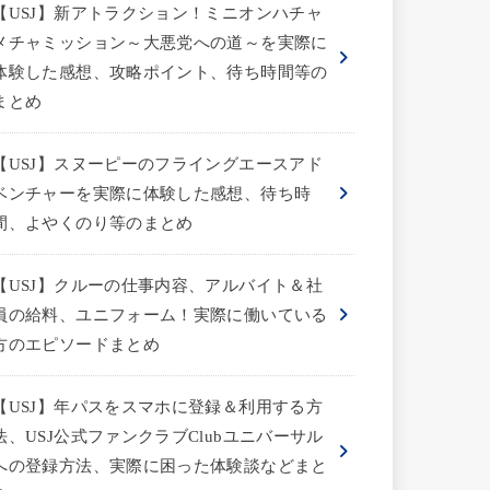
【USJ】新アトラクション！ミニオンハチャ
メチャミッション～大悪党への道～を実際に
体験した感想、攻略ポイント、待ち時間等の
まとめ
【USJ】スヌーピーのフライングエースアド
ベンチャーを実際に体験した感想、待ち時
間、よやくのり等のまとめ
【USJ】クルーの仕事内容、アルバイト＆社
員の給料、ユニフォーム！実際に働いている
方のエピソードまとめ
【USJ】年パスをスマホに登録＆利用する方
法、USJ公式ファンクラブClubユニバーサル
への登録方法、実際に困った体験談などまと