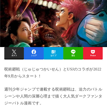
ポスト
シェア
はてブ
送る
Pocket
呪術廻戦（じゅじゅつかいせん）とUSJのコラボが2022
年9月からスタート！
週刊少年ジャンプで連載する呪術廻戦は、迫力のバトル
シーンや人間の深層心理まで描く大人気ダークファンタ
ジーバトル漫画です。