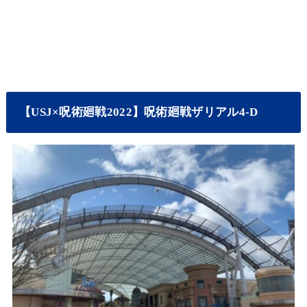
【USJ×呪術廻戦2022】呪術廻戦ザリアル4-D