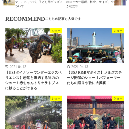
マ）、スリッパ、子ども用グッズに
のロッカー場所、料金、サイズ、空
ついて
き状況等
RECOMMEND
ショー
ショー
2021.04.13
2021.04.13
【USJダイナソーワンダーエクスペ
【USJ R&Bザボイス】メルズステ
リエンス】恐竜と遭遇する迫力の
ージ開催のショー！パフォーマー
ショー！赤ちゃんトリケラトプス
たちの踊りや歌に大興奮！
に触ることができる
ショー
ショー