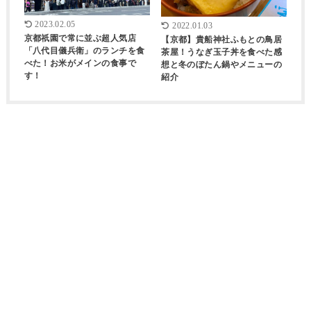
2023.02.05
2022.01.03
京都祇園で常に並ぶ超人気店
【京都】貴船神社ふもとの鳥居
「八代目儀兵衛」のランチを食
茶屋！うなぎ玉子丼を食べた感
べた！お米がメインの食事で
想と冬のぼたん鍋やメニューの
す！
紹介