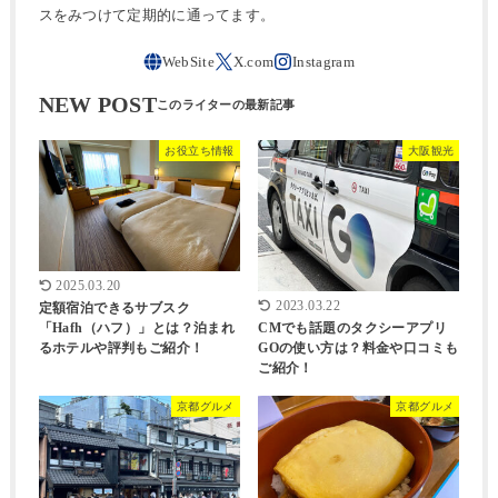
スをみつけて定期的に通ってます。
NEW POST
お役立ち情報
大阪観光
2025.03.20
2023.03.22
定額宿泊できるサブスク
CMでも話題のタクシーアプリ
「Hafh（ハフ）」とは？泊まれ
GOの使い方は？料金や口コミも
るホテルや評判もご紹介！
ご紹介！
京都グルメ
京都グルメ