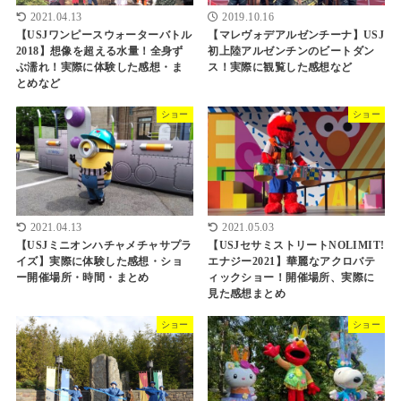
2021.04.13
2019.10.16
【USJワンピースウォーターバトル
【マレヴォデアルゼンチーナ】USJ
2018】想像を超える水量！全身ず
初上陸アルゼンチンのビートダン
ぶ濡れ！実際に体験した感想・ま
ス！実際に観覧した感想など
とめなど
ショー
ショー
2021.04.13
2021.05.03
【USJミニオンハチャメチャサプラ
【USJセサミストリートNOLIMIT!
イズ】実際に体験した感想・ショ
エナジー2021】華麗なアクロバテ
ー開催場所・時間・まとめ
ィックショー！開催場所、実際に
見た感想まとめ
ショー
ショー