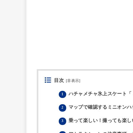
目次
[
非表示
]
ハチャメチャ氷上スケート「
1
マップで確認するミニオンハ
2
乗って楽しい！撮っても楽し
3