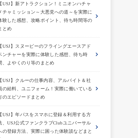
【USJ】新アトラクション！ミニオンハチャ
メチャミッション～大悪党への道～を実際に
体験した感想、攻略ポイント、待ち時間等の
まとめ
【USJ】スヌーピーのフライングエースアド
ベンチャーを実際に体験した感想、待ち時
間、よやくのり等のまとめ
【USJ】クルーの仕事内容、アルバイト＆社
員の給料、ユニフォーム！実際に働いている
方のエピソードまとめ
【USJ】年パスをスマホに登録＆利用する方
法、USJ公式ファンクラブClubユニバーサル
への登録方法、実際に困った体験談などまと