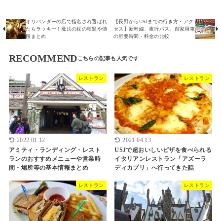
オリバンダーの店で指名され選ばれ
【長野からUSJまでの行き方・アク
たらラッキー！魔法の杖の種類や値
セス】新幹線、夜行バス、自家用車
段まとめ
の所要時間・料金の比較
RECOMMEND
レストラン
レストラン
2022.01.12
2021.04.13
アミティ・ランディング・レスト
USJで超おいしいピザを食べられる
ランのおすすめメニューや営業時
イタリアンレストラン「アズーラ
間・場所等の基本情報まとめ
ディカプリ」へ行ってきた話
レストラン
レストラン