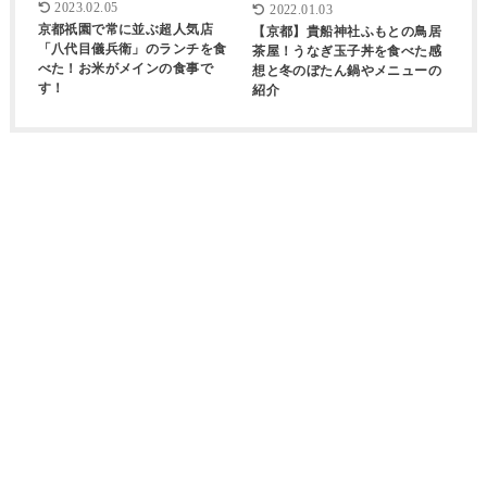
2023.02.05
2022.01.03
京都祇園で常に並ぶ超人気店
【京都】貴船神社ふもとの鳥居
「八代目儀兵衛」のランチを食
茶屋！うなぎ玉子丼を食べた感
べた！お米がメインの食事で
想と冬のぼたん鍋やメニューの
す！
紹介