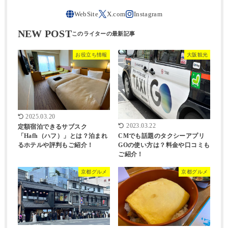
NEW POST
お役立ち情報
大阪観光
2025.03.20
2023.03.22
定額宿泊できるサブスク
CMでも話題のタクシーアプリ
「Hafh（ハフ）」とは？泊まれ
GOの使い方は？料金や口コミも
るホテルや評判もご紹介！
ご紹介！
京都グルメ
京都グルメ