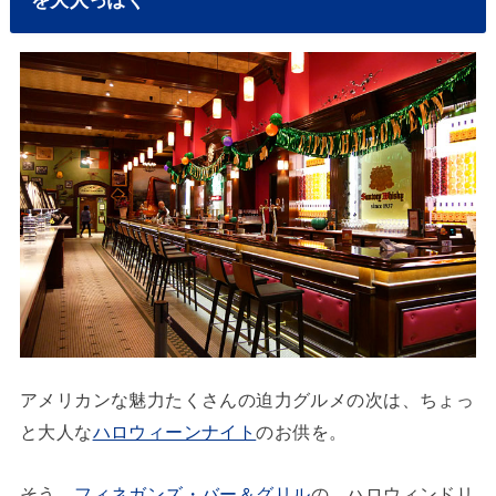
を大人っぽく
アメリカンな魅力たくさんの迫力グルメの次は、ちょっ
と大人な
ハロウィーンナイト
のお供を。
そう、
フィネガンズ・バー＆グリル
の、ハロウィンドリ