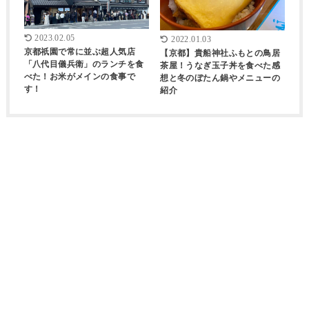
2023.02.05
2022.01.03
京都祇園で常に並ぶ超人気店
【京都】貴船神社ふもとの鳥居
「八代目儀兵衛」のランチを食
茶屋！うなぎ玉子丼を食べた感
べた！お米がメインの食事で
想と冬のぼたん鍋やメニューの
す！
紹介