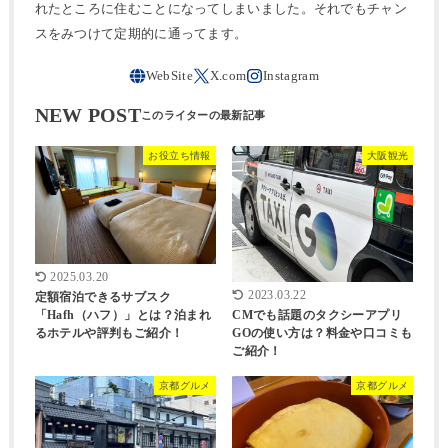
れたところに住むことになってしまいました。それでもチャン
スをみつけて定期的に通ってます。
NEW POST
お役立ち情報
大阪観光
2025.03.20
2023.03.22
定額宿泊できるサブスク
CMでも話題のタクシーアプリ
「Hafh（ハフ）」とは？泊まれ
GOの使い方は？料金や口コミも
るホテルや評判もご紹介！
ご紹介！
京都グルメ
京都グルメ