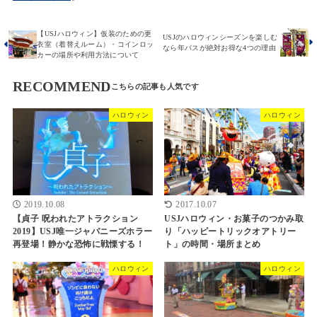
【USJハロウィン】仮装のための更
USJのハロウィンシーズンを楽しむ
衣室（着替えルーム）・コインロッ
なら年パスが絶対お得な4つの理由
カーの場所や利用方法について
RECOMMEND
ハロウィン
ハロウィン
2019.10.08
2017.10.07
【貞子 呪われたアトラクション
USJハロウィン・お菓子のつかみ取
2019】USJ唯一ジャパニーズホラー
り「ハッピートリックオアトリー
再登場！静かな恐怖に戦慄する！
ト」の時間・場所まとめ
ハロウィン
ハロウィン