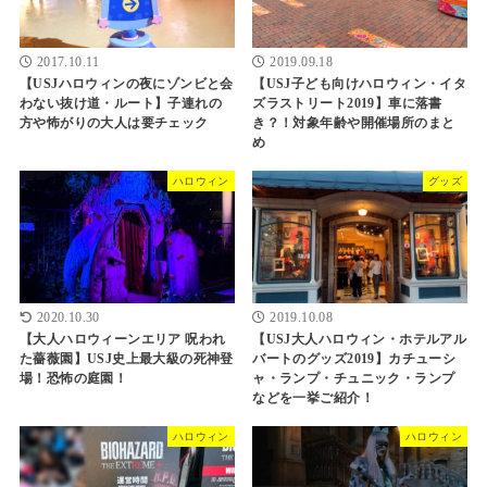
2017.10.11
2019.09.18
【USJハロウィンの夜にゾンビと会
【USJ子ども向けハロウィン・イタ
わない抜け道・ルート】子連れの
ズラストリート2019】車に落書
方や怖がりの大人は要チェック
き？！対象年齢や開催場所のまと
め
ハロウィン
グッズ
2020.10.30
2019.10.08
【大人ハロウィーンエリア 呪われ
【USJ大人ハロウィン・ホテルアル
た薔薇園】USJ史上最大級の死神登
バートのグッズ2019】カチューシ
場！恐怖の庭園！
ャ・ランプ・チュニック・ランプ
などを一挙ご紹介！
ハロウィン
ハロウィン