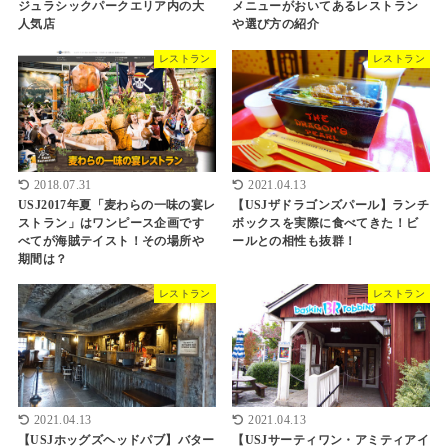
ジュラシックパークエリア内の大
メニューがおいてあるレストラン
人気店
や選び方の紹介
レストラン
レストラン
2018.07.31
2021.04.13
USJ2017年夏「麦わらの一味の宴レ
【USJザドラゴンズパール】ランチ
ストラン」はワンピース企画です
ボックスを実際に食べてきた！ビ
べてが海賊テイスト！その場所や
ールとの相性も抜群！
期間は？
レストラン
レストラン
2021.04.13
2021.04.13
【USJホッグズヘッドパブ】バター
【USJサーティワン・アミティアイ