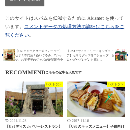
このサイトはスパムを低減するために Akismet を使って
います。
コメントデータの処理方法の詳細はこちらをご
覧ください
。
【USJキャラクターズフォーユー】
【USJセサミストリートキッズスト
セサミ専門店！ぬいぐるみ、Tシャ
ア】セサミグッズ専門ショップ！お
ツ、お菓子等のグッズが絶賛販売中
みやげやプレゼント探しに
RECOMMEND
レストラン
レストラン
2021.11.23
2017.11.16
【USJディスカバリーレストラン】
【USJのキッズメニュー】子供向け