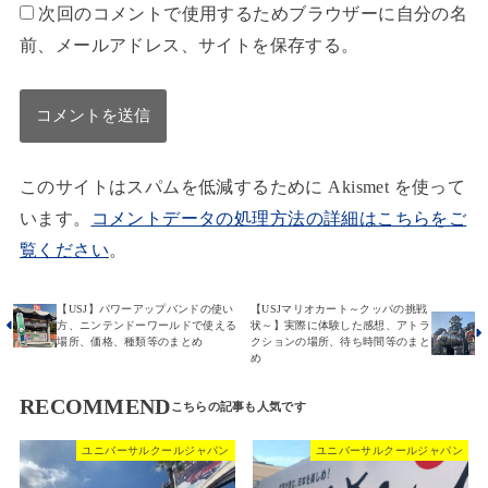
次回のコメントで使用するためブラウザーに自分の名
前、メールアドレス、サイトを保存する。
このサイトはスパムを低減するために Akismet を使って
います。
コメントデータの処理方法の詳細はこちらをご
覧ください
。
【USJ】パワーアップバンドの使い
【USJマリオカート～クッパの挑戦
方、ニンテンドーワールドで使える
状～】実際に体験した感想、アトラ
場所、価格、種類等のまとめ
クションの場所、待ち時間等のまと
め
RECOMMEND
ユニバーサルクールジャパン
ユニバーサルクールジャパン