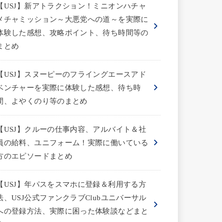
【USJ】新アトラクション！ミニオンハチャ
メチャミッション～大悪党への道～を実際に
体験した感想、攻略ポイント、待ち時間等の
まとめ
【USJ】スヌーピーのフライングエースアド
ベンチャーを実際に体験した感想、待ち時
間、よやくのり等のまとめ
【USJ】クルーの仕事内容、アルバイト＆社
員の給料、ユニフォーム！実際に働いている
方のエピソードまとめ
【USJ】年パスをスマホに登録＆利用する方
法、USJ公式ファンクラブClubユニバーサル
への登録方法、実際に困った体験談などまと