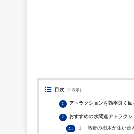
目次
[
非表示
]
アトラクションを効率良く回
1
おすすめの水関連アトラクシ
2
１．熱帯の樹木が生い茂
2.1