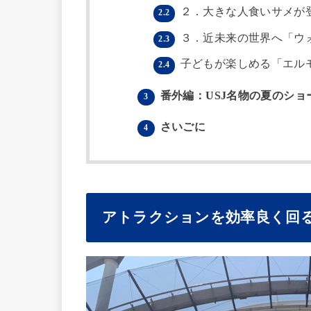
２．大きな人食いサメが
2.2
３．近未来の世界へ「ウ
2.3
子どもが楽しめる「エル
2.4
番外編：USJ名物の夏のショ
3
さいごに
4
アトラクションを効率良く回