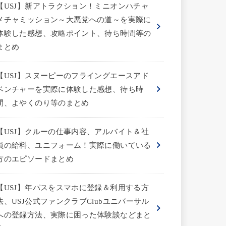
【USJ】新アトラクション！ミニオンハチャ
メチャミッション～大悪党への道～を実際に
体験した感想、攻略ポイント、待ち時間等の
まとめ
【USJ】スヌーピーのフライングエースアド
ベンチャーを実際に体験した感想、待ち時
間、よやくのり等のまとめ
【USJ】クルーの仕事内容、アルバイト＆社
員の給料、ユニフォーム！実際に働いている
方のエピソードまとめ
【USJ】年パスをスマホに登録＆利用する方
法、USJ公式ファンクラブClubユニバーサル
への登録方法、実際に困った体験談などまと