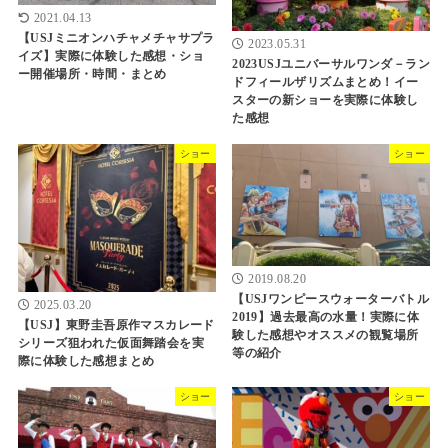
2021.04.13
【USJミニオンハチャメチャサプラ
2023.05.31
イズ】実際に体験した感想・ショ
2023USJユニバーサルワンダ－ラン
ー開催場所・時間・まとめ
ドフィールザリズムまとめ！イー
スターの新ショーを実際に体験し
た感想
ショー
ショー
2019.08.20
【USJワンピースウォーターバトル
2025.03.20
2019】過去最高の水量！実際に体
【USJ】東野圭吾原作マスカレード
験した感想やオススメの観覧場所
シリーズ狙われた仮面舞踏会を実
等の紹介
際に体験した感想まとめ
ショー
ショー