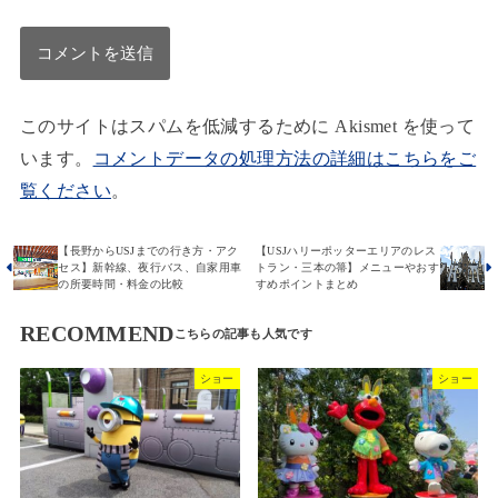
このサイトはスパムを低減するために Akismet を使って
います。
コメントデータの処理方法の詳細はこちらをご
覧ください
。
【長野からUSJまでの行き方・アク
【USJハリーポッターエリアのレス
セス】新幹線、夜行バス、自家用車
トラン・三本の箒】メニューやおす
の所要時間・料金の比較
すめポイントまとめ
RECOMMEND
ショー
ショー