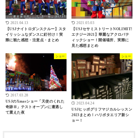
2021.04.13
2021.05.03
【USJナイトロダンスクルー】スタ
【USJセサミストリートNOLIMIT!
イリッシュなダンスに釘付け！実
エナジー2021】華麗なアクロバテ
際に観た感想・注意点・まとめ
ィックショー！開催場所、実際に
見た感想まとめ
ショー
ショー
2017.03.28
USJのXmasショー「天使のくれた
2023.04.24
奇跡Ⅲ」テストオープンに遭遇し
USJヒッポグリフマジカルレッスン
て震えた夜
2023まとめ！ハリポタエリア新シ
ョー！