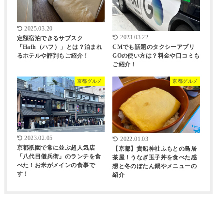
2025.03.20
2023.03.22
定額宿泊できるサブスク
CMでも話題のタクシーアプリ
「Hafh（ハフ）」とは？泊まれ
GOの使い方は？料金や口コミも
るホテルや評判もご紹介！
ご紹介！
京都グルメ
京都グルメ
2023.02.05
2022.01.03
京都祇園で常に並ぶ超人気店
【京都】貴船神社ふもとの鳥居
「八代目儀兵衛」のランチを食
茶屋！うなぎ玉子丼を食べた感
べた！お米がメインの食事で
想と冬のぼたん鍋やメニューの
す！
紹介