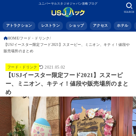
ユニバーサルスタジオジャパン攻略ブログ
SEARCH
アトラクション
レストラン
ショップ
アクセス
ホテル
HOME
フード・ドリンク
【USJイースター限定フード2021】スヌーピー、ミニオン、キティ！値段や
販売場所のまとめ
フード・ドリンク
2021.05.02
【USJイースター限定フード2021】スヌーピ
ー、ミニオン、キティ！値段や販売場所のまと
め