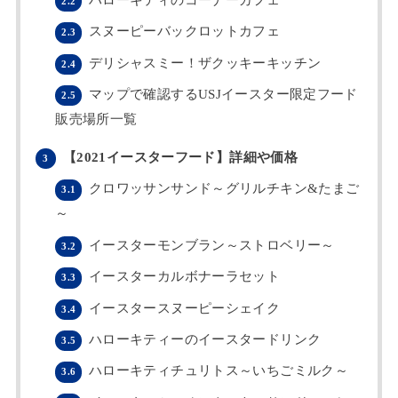
2.2
スヌーピーバックロットカフェ
2.3
デリシャスミー！ザクッキーキッチン
2.4
マップで確認するUSJイースター限定フード
2.5
販売場所一覧
【2021イースターフード】詳細や価格
3
クロワッサンサンド～グリルチキン&たまご
3.1
～
イースターモンブラン～ストロベリー～
3.2
イースターカルボナーラセット
3.3
イースタースヌーピーシェイク
3.4
ハローキティーのイースタードリンク
3.5
ハローキティチュリトス～いちごミルク～
3.6