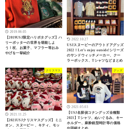
2019.06.05
【2019USJ限定ハリポタグッズ】ハ
2022.10.27
リーポッターの世界を堪能しよ
USJスヌーピーのアウトドアグッズ
う！杖、お菓子、マフラー等おみ
2022！Let’s enjoy outside!シリーズ
やげを一挙紹介
のサンドウィッチメーカー、クー
ラーボックス、Tシャツなどまとめ
クリスマス
グッズ
2021.05.03
【USJ名探偵コナングッズ全種類
2021.11.25
2021】Tシャツ、ぬいぐるみ、キー
【2021USJクリスマスグッズ】ミニ
ホルダー、麻酔銃型時計等の価格
オン、スヌーピー 、キティ、モッ
や詳細まとめ