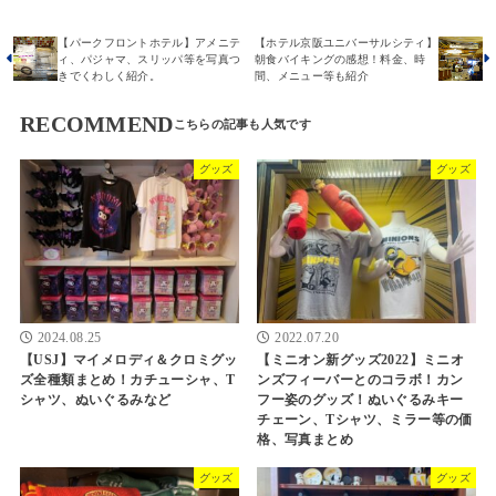
【パークフロントホテル】アメニテ
【ホテル京阪ユニバーサルシティ】
ィ、パジャマ、スリッパ等を写真つ
朝食バイキングの感想！料金、時
きでくわしく紹介。
間、メニュー等も紹介
RECOMMEND
グッズ
グッズ
2024.08.25
2022.07.20
【USJ】マイメロディ＆クロミグッ
【ミニオン新グッズ2022】ミニオ
ズ全種類まとめ！カチューシャ、T
ンズフィーバーとのコラボ！カン
シャツ、ぬいぐるみなど
フー姿のグッズ！ぬいぐるみキー
チェーン、Tシャツ、ミラー等の価
格、写真まとめ
グッズ
グッズ