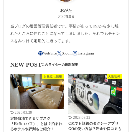
おがた
ブログ運営者
当ブログの運営管理責任者です。事情があってUSJから少し離
れたところに住むことになってしまいました。それでもチャン
スをみつけて定期的に通ってます。
NEW POST
お役立ち情報
大阪観光
2025.03.20
2023.03.22
定額宿泊できるサブスク
CMでも話題のタクシーアプリ
「Hafh（ハフ）」とは？泊まれ
GOの使い方は？料金や口コミも
るホテルや評判もご紹介！