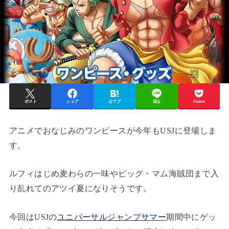
ポスト
シェア
はてブ
送る
Pocket
アニメでおなじみのワンピースが今年もUSJに登場しま
す。
ルフィはじめ麦わらの一味やビッグ・マム海賊団まで入
り乱れてのアツイ夏になりそうです。
今回はUSJの
ユニバーサルジャンプサマー
期間中にゲッ