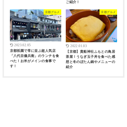
ご紹介！
京都グルメ
京都グルメ
2023.02.05
2022.01.03
京都祇園で常に並ぶ超人気店
【京都】貴船神社ふもとの鳥居
「八代目儀兵衛」のランチを食
茶屋！うなぎ玉子丼を食べた感
べた！お米がメインの食事で
想と冬のぼたん鍋やメニューの
す！
紹介