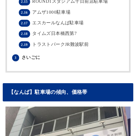
ROUND1スタジアム千日前店駐車場
2.15
アムザ1000駐車場
2.16
エスカールなんば駐車場
2.17
タイムズ日本橋西第7
2.18
トラストパークJR難波駅前
2.19
さいごに
3
【なんば】駐車場の傾向、価格帯