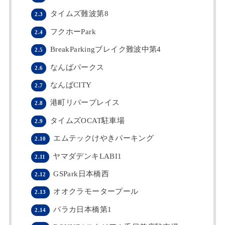
タイムズ難波第8
2.3
フクホーPark
2.4
BreakParkingブレイク難波中第4
2.5
なんばパークス
2.6
なんばCITY
2.7
港町リバープレイス
2.8
タイムズOCAT駐車場
2.9
エムテックけやきパーキング
2.10
ヤマダデンキLABI1
2.11
GSPark日本橋西
2.12
オオクラモータープール
2.13
パラカ日本橋第1
2.14