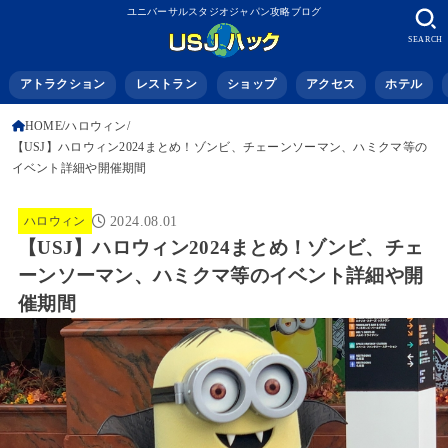
ユニバーサルスタジオジャパン攻略ブログ
SEARCH
アトラクション
レストラン
ショップ
アクセス
ホテル
HOME
ハロウィン
【USJ】ハロウィン2024まとめ！ゾンビ、チェーンソーマン、ハミクマ等の
イベント詳細や開催期間
ハロウィン
2024.08.01
【USJ】ハロウィン2024まとめ！ゾンビ、チェ
ーンソーマン、ハミクマ等のイベント詳細や開
催期間