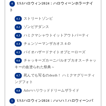
USJハロウィン2024：ハロウィーンホラーナイ
4
ト
ストリートゾンビ
4.1
ゾンビデダンス
4.2
ハミクマシャウトイットアウトパーティ
4.3
チェンソーマンザカオス 4-D
4.4
バイオハザードナイトオブヒーローズ
4.5
チャッキーズカーニバルオブカオス～チャッ
4.6
キーの血塗られた祭典～
死んでも写るのdeath！ ハミクマグリーティ
4.7
ングフォト
Ado×ハリウッドドリームザライド
4.8
USJハロウィン2024：ハハハ！ハロウィーンパ
5