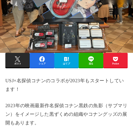
ポスト
シェア
はてブ
送る
Pocket
USJ×名探偵コナンのコラボが2023年もスタートしてい
ます！
2023年の映画最新作名探偵コナン黒鉄の魚影（サブマリ
ン）をイメージした黒ずくめの組織やコナングッズの展
開もあります。