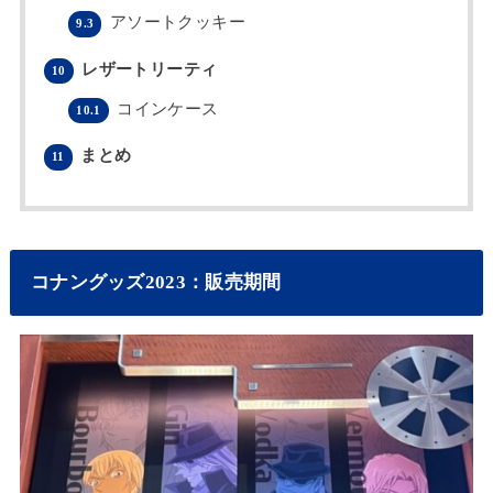
アソートクッキー
9.3
レザートリーティ
10
コインケース
10.1
まとめ
11
コナングッズ2023：販売期間