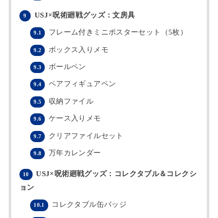
USJ×呪術廻戦グッズ：文房具
9
フレーム付きミニポスターセット（5枚）
9.1
ボックス入りメモ
9.2
ボールペン
9.3
ペアフィギュアペン
9.4
収納ファイル
9.5
ケース入りメモ
9.6
クリアファイルセット
9.7
万年カレンダー
9.8
USJ×呪術廻戦グッズ：コレクタブル＆コレクシ
10
ョン
コレクタブル缶バッジ
10.1