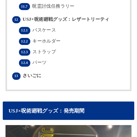
呪霊討伐任務ラリー
11.7
USJ×呪術廻戦グッズ：レザートリーティ
12
パスケース
12.1
キーホルダー
12.2
ストラップ
12.3
パーツ
12.4
さいごに
13
USJ×呪術廻戦グッズ：発売期間