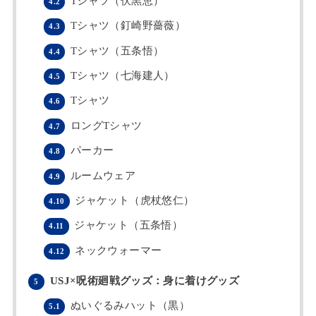
Tシャツ（伏黒恵）
4.2
Tシャツ（釘崎野薔薇）
4.3
Tシャツ（五条悟）
4.4
Tシャツ（七海建人）
4.5
Tシャツ
4.6
ロングTシャツ
4.7
パーカー
4.8
ルームウェア
4.9
ジャケット（虎杖悠仁）
4.10
ジャケット（五条悟）
4.11
ネックウォーマー
4.12
USJ×呪術廻戦グッズ：身に着けグッズ
5
ぬいぐるみハット（黒）
5.1