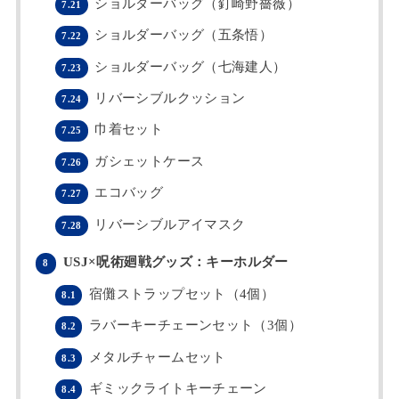
ショルダーバッグ（釘崎野薔薇）
7.21
ショルダーバッグ（五条悟）
7.22
ショルダーバッグ（七海建人）
7.23
リバーシブルクッション
7.24
巾着セット
7.25
ガシェットケース
7.26
エコバッグ
7.27
リバーシブルアイマスク
7.28
USJ×呪術廻戦グッズ：キーホルダー
8
宿儺ストラップセット（4個）
8.1
ラバーキーチェーンセット（3個）
8.2
メタルチャームセット
8.3
ギミックライトキーチェーン
8.4