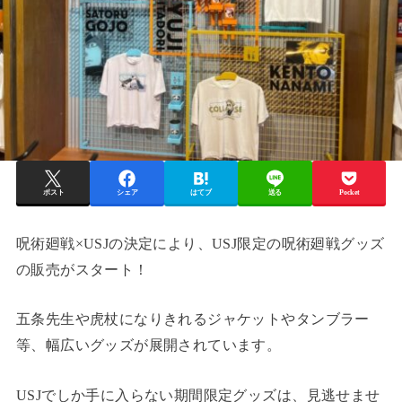
ポスト
シェア
はてブ
送る
Pocket
呪術廻戦×USJの決定により、USJ限定の呪術廻戦グッズ
の販売がスタート！
五条先生や虎杖になりきれるジャケットやタンブラー
等、幅広いグッズが展開されています。
USJでしか手に入らない期間限定グッズは、見逃せませ