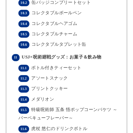
缶バッジコンプリートセット
10.2
コレクタブルボールペン
10.3
コレクタブルヘアゴム
10.4
コレクタブルチャーム
10.5
コレクタブルタブレット缶
10.6
USJ×呪術廻戦グッズ：お菓子＆飲み物
11
ボトル付きティーセット
11.1
アソートスナック
11.2
プリントクッキー
11.3
メダリオン
11.4
特級呪術師 五条 悟ポップコーンバケツ ～
11.5
バーベキューフレーバー～
虎杖 悠仁のドリンクボトル
11.6