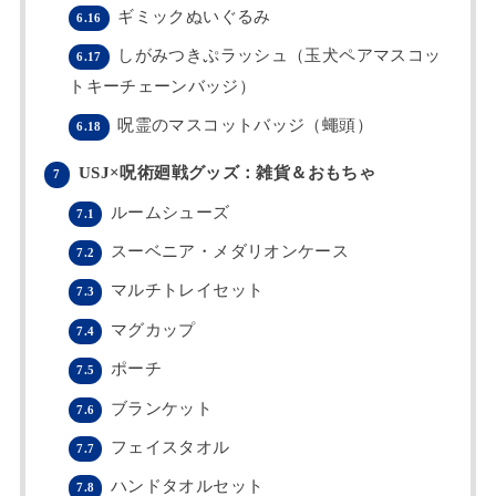
ギミックぬいぐるみ
6.16
しがみつきぷラッシュ（玉犬ペアマスコッ
6.17
トキーチェーンバッジ）
呪霊のマスコットバッジ（蠅頭）
6.18
USJ×呪術廻戦グッズ：雑貨＆おもちゃ
7
ルームシューズ
7.1
スーベニア・メダリオンケース
7.2
マルチトレイセット
7.3
マグカップ
7.4
ポーチ
7.5
ブランケット
7.6
フェイスタオル
7.7
ハンドタオルセット
7.8