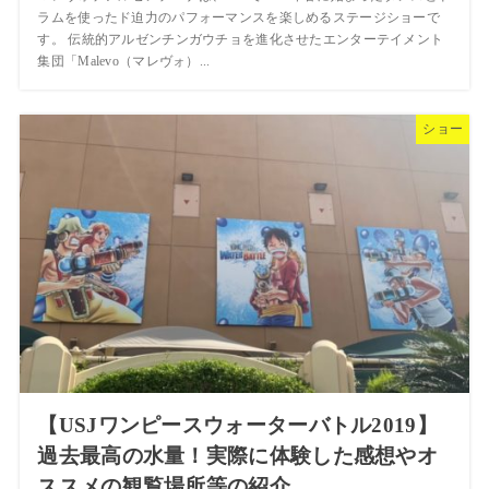
ラムを使ったド迫力のパフォーマンスを楽しめるステージショーで
す。 伝統的アルゼンチンガウチョを進化させたエンターテイメント
集団「Malevo（マレヴォ）...
ショー
【USJワンピースウォーターバトル2019】
過去最高の水量！実際に体験した感想やオ
ススメの観覧場所等の紹介