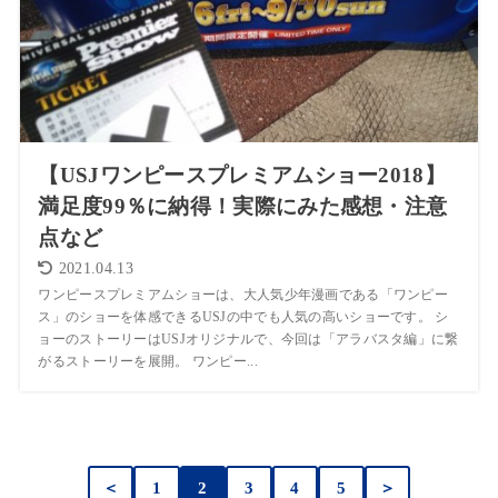
【USJワンピースプレミアムショー2018】
満足度99％に納得！実際にみた感想・注意
点など
2021.04.13
ワンピースプレミアムショーは、大人気少年漫画である「ワンピー
ス」のショーを体感できるUSJの中でも人気の高いショーです。 シ
ョーのストーリーはUSJオリジナルで、今回は「アラバスタ編」に繋
がるストーリーを展開。 ワンピー...
＜
1
2
3
4
5
＞