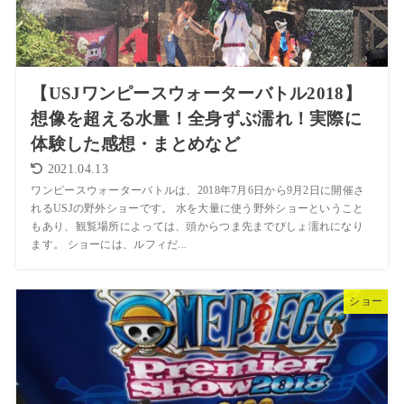
【USJワンピースウォーターバトル2018】
想像を超える水量！全身ずぶ濡れ！実際に
体験した感想・まとめなど
2021.04.13
ワンピースウォーターバトルは、2018年7月6日から9月2日に開催さ
れるUSJの野外ショーです。 水を大量に使う野外ショーということ
もあり、観覧場所によっては、頭からつま先までびしょ濡れになり
ます。 ショーには、ルフィだ...
ショー