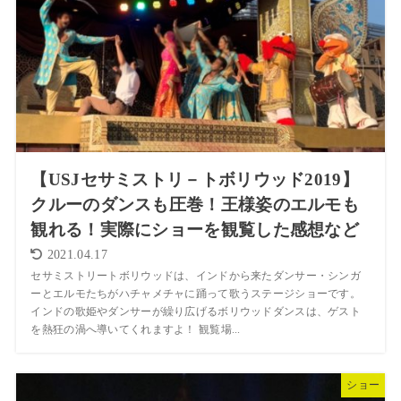
【USJセサミストリ－トボリウッド2019】
クルーのダンスも圧巻！王様姿のエルモも
観れる！実際にショーを観覧した感想など
2021.04.17
セサミストリートボリウッドは、インドから来たダンサー・シンガ
ーとエルモたちがハチャメチャに踊って歌うステージショーです。
インドの歌姫やダンサーが繰り広げるボリウッドダンスは、ゲスト
を熱狂の渦へ導いてくれますよ！ 観覧場...
ショー