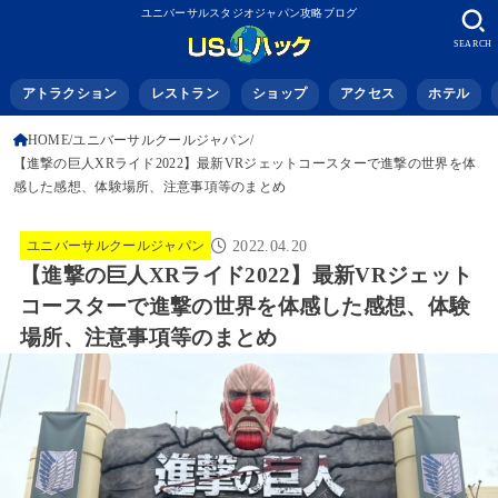
ユニバーサルスタジオジャパン攻略ブログ
SEARCH
アトラクション
レストラン
ショップ
アクセス
ホテル
HOME
ユニバーサルクールジャパン
【進撃の巨人XRライド2022】最新VRジェットコースターで進撃の世界を体
感した感想、体験場所、注意事項等のまとめ
ユニバーサルクールジャパン
2022.04.20
【進撃の巨人XRライド2022】最新VRジェット
コースターで進撃の世界を体感した感想、体験
場所、注意事項等のまとめ