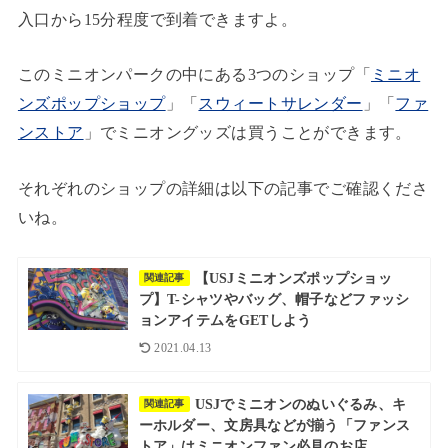
入口から15分程度で到着できますよ。
このミニオンパークの中にある3つのショップ「
ミニオ
ンズポップショップ
」「
スウィートサレンダー
」「
ファ
ンストア
」でミニオングッズは買うことができます。
それぞれのショップの詳細は以下の記事でご確認くださ
いね。
【USJミニオンズポップショッ
関連記事
プ】T-シャツやバッグ、帽子などファッシ
ョンアイテムをGETしよう
2021.04.13
USJでミニオンのぬいぐるみ、キ
関連記事
ーホルダー、文房具などが揃う「ファンス
トア」はミニオンファン必見のお店