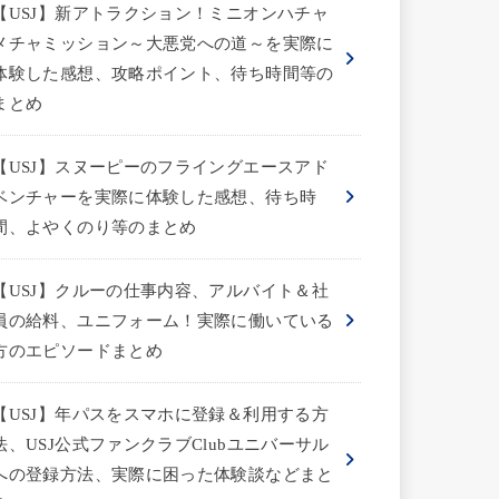
【USJ】新アトラクション！ミニオンハチャ
メチャミッション～大悪党への道～を実際に
体験した感想、攻略ポイント、待ち時間等の
まとめ
【USJ】スヌーピーのフライングエースアド
ベンチャーを実際に体験した感想、待ち時
間、よやくのり等のまとめ
【USJ】クルーの仕事内容、アルバイト＆社
員の給料、ユニフォーム！実際に働いている
方のエピソードまとめ
【USJ】年パスをスマホに登録＆利用する方
法、USJ公式ファンクラブClubユニバーサル
への登録方法、実際に困った体験談などまと