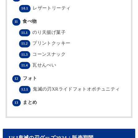
レザートリーティ
10.1
食べ物
11
のり天揚げ菓子
11.1
プリントクッキー
11.2
コーンスナック
11.3
瓦せんべい
11.4
フォト
12
鬼滅の刃XRライドフォトオポチュニティ
12.1
まとめ
13
USJ鬼滅の刃グッズ2024：販売期間