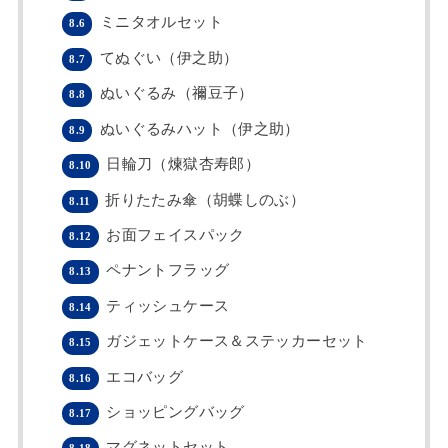
ミニタオルセット
8.6
てぬぐい（伊之助）
8.7
ぬいぐるみ（禰豆子）
8.8
ぬいぐるみハット（伊之助）
8.9
日輪刀（煉獄杏寿郎）
8.10
折りたたみ傘（胡蝶しのぶ）
8.11
お面フェイスパック
8.12
ペナントフラッグ
8.13
ティッシュケース
8.14
ガジェットケース＆ステッカーセット
8.15
エコバッグ
8.16
ショッピングバッグ
8.17
マグネットセット