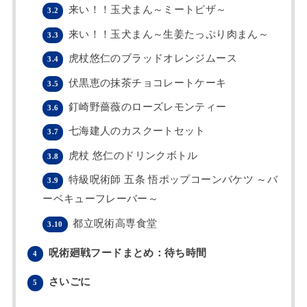
来い！！玉犬まん～ミートピザ～
3.2
来い！！玉犬まん～生姜たっぷり肉まん～
3.3
虎杖悠仁のブラッドオレンジムース
3.4
伏黒恵の抹茶チョコレートケーキ
3.5
釘崎野薔薇のローズレモンティー
3.6
七海建人のカスクートセット
3.7
虎杖 悠仁のドリンクボトル
3.8
特級呪術師 五条 悟ポップコーンバケツ ～バ
3.9
ーベキューフレーバー～
都立呪術高専食堂
3.10
呪術廻戦フードまとめ：待ち時間
4
さいごに
5