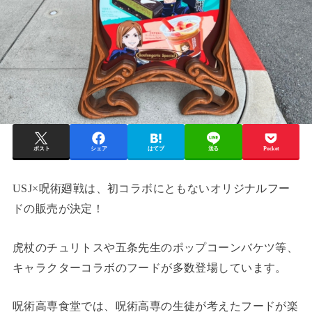
ポスト
シェア
はてブ
送る
Pocket
USJ×呪術廻戦は、初コラボにともないオリジナルフー
ドの販売が決定！
虎杖のチュリトスや五条先生のポップコーンバケツ等、
キャラクターコラボのフードが多数登場しています。
呪術高専食堂では、呪術高専の生徒が考えたフードが楽