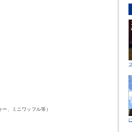
）
）
キー、ミニワッフル等）