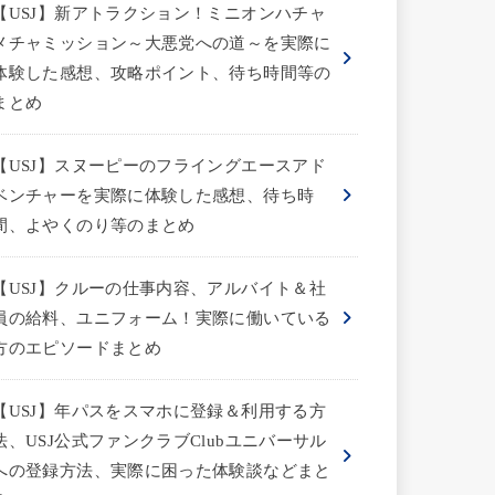
【USJ】新アトラクション！ミニオンハチャ
メチャミッション～大悪党への道～を実際に
体験した感想、攻略ポイント、待ち時間等の
まとめ
【USJ】スヌーピーのフライングエースアド
ベンチャーを実際に体験した感想、待ち時
間、よやくのり等のまとめ
【USJ】クルーの仕事内容、アルバイト＆社
員の給料、ユニフォーム！実際に働いている
方のエピソードまとめ
【USJ】年パスをスマホに登録＆利用する方
法、USJ公式ファンクラブClubユニバーサル
への登録方法、実際に困った体験談などまと