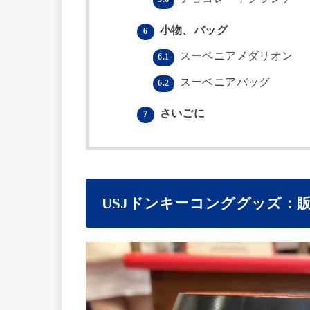
小物、バッグ
6
スーベニアメダリオン
6.1
スーベニアバッグ
6.2
さいごに
7
USJドンキーコンググッズ：