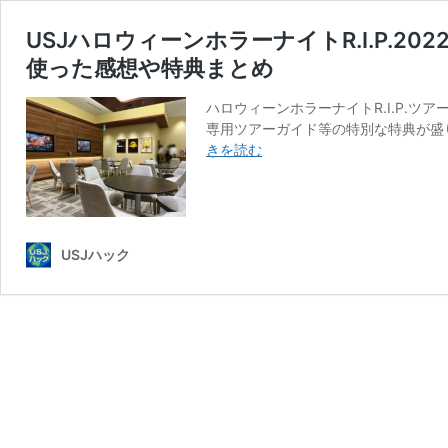
USJハロウィーンホラーナイトR.I.P.
使った感想や特典まとめ
ハロウィーンホラーナイトR.I.P.ツ
専用ツアーガイド等の特別な特典が盛
USJ
きを読む
ハ
ロ
ウ
ィ
ー
USJハック
ン
ホ
ラ
ー
ナ
イ
ト
R.I.P.2022
ツ